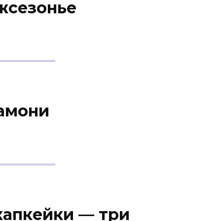
жсезонье
амони
капкейки — три