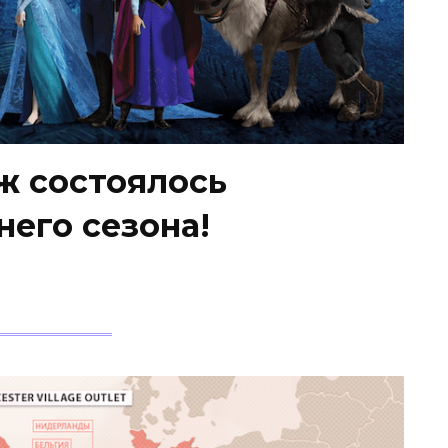
ж состоялось
его сезона!