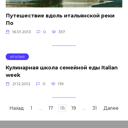
Путешествие вдоль итальянской реки
По
16.01.2013
0
357
ИТАЛИЯ
Кулинарная школа семейной еды Italian
week
21.12.2012
0
139
Навигация
Назад
1
…
17
18
19
…
31
Далее
по
записям