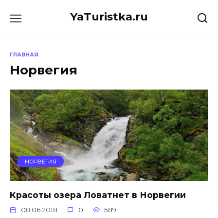
Перейти
YaTuristka.ru
к
содержанию
ГЛАВНАЯ
Норвегия
НОРВЕГИЯ
Красоты озера Ловатнет в Норвегии
08.06.2018
0
589