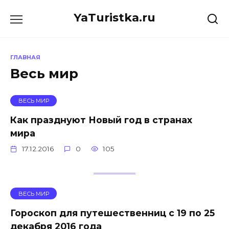
Перейти
YaTuristka.ru
к
содержанию
ГЛАВНАЯ
Весь мир
ВЕСЬ МИР
Как празднуют Новый год в странах
мира
17.12.2016
0
105
ВЕСЬ МИР
Гороскоп для путешественниц с 19 по 25
декабря 2016 года