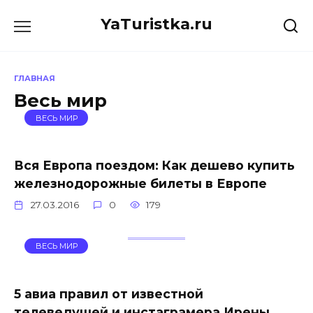
Перейти
YaTuristka.ru
к
содержанию
ГЛАВНАЯ
Весь мир
ВЕСЬ МИР
Вся Европа поездом: Как дешево купить
железнодорожные билеты в Европе
27.03.2016
0
179
ВЕСЬ МИР
5 авиа правил от известной
телеведущей и инстаграмера Ирены