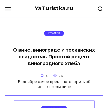
Перейти
YaTuristka.ru
к
содержанию
ИТАЛИЯ
О вине, винограде и тосканских
сладостях. Простой рецепт
виноградного хлеба
0
76
В октябре самое время поговорить об
итальянском вине