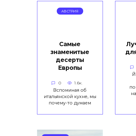
АВСТРИЯ
Самые
Лу
знаменитые
для
десерты
Европы
Й
0
1.6к.
по
Вспоминая об
н
итальянской кухне, мы
почему-то думаем