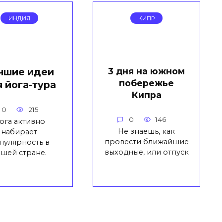
ИНДИЯ
КИПР
чшие идеи
3 дня на южном
побережье
 йога-тура
Кипра
0
215
0
146
ога активно
Не знаешь, как
набирает
провести ближайшие
пулярность в
выходные, или отпуск
ашей стране.