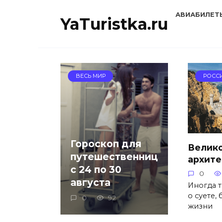
Перейти
АВИАБИЛЕТ
к
YaTuristka.ru
содержанию
ВЕСЬ МИР
РОСС
Гороскоп для
Велик
путешественниц
архите
с 24 по 30
0
августа
Иногда т
о суете,
0
92
жизни