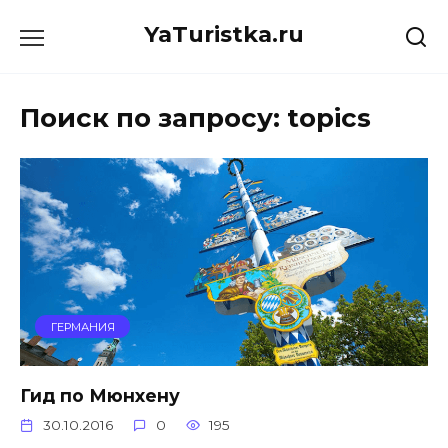
Перейти
YaTuristka.ru
к
содержанию
Поиск по запросу:
topics
ГЕРМАНИЯ
Гид по Мюнхену
30.10.2016
0
195