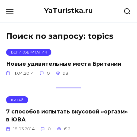
Перейти
YaTuristka.ru
к
содержанию
Поиск по запросу:
topics
ВЕЛИКОБРИТАНИЯ
Новые удивительные места Британии
11.04.2014
0
98
КИТАЙ
7 способов испытать вкусовой «оргазм»
в ЮВА
18.03.2014
0
612