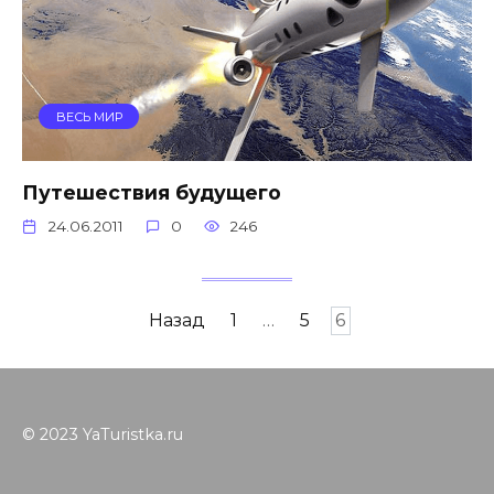
ВЕСЬ МИР
Путешествия будущего
24.06.2011
0
246
Навигация
Назад
1
…
5
6
по
записям
© 2023 YaTuristka.ru