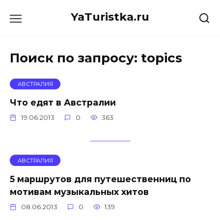
Перейти
YaTuristka.ru
к
содержанию
Поиск по запросу:
topics
АВСТРАЛИЯ
Что едят в Австралии
19.06.2013
0
363
АВСТРАЛИЯ
5 маршрутов для путешественниц по
мотивам музыкальных хитов
08.06.2013
0
139