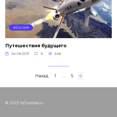
ВЕСЬ МИР
Путешествия будущего
24.06.2011
0
246
Навигация
Назад
1
…
5
6
по
записям
© 2023 YaTuristka.ru