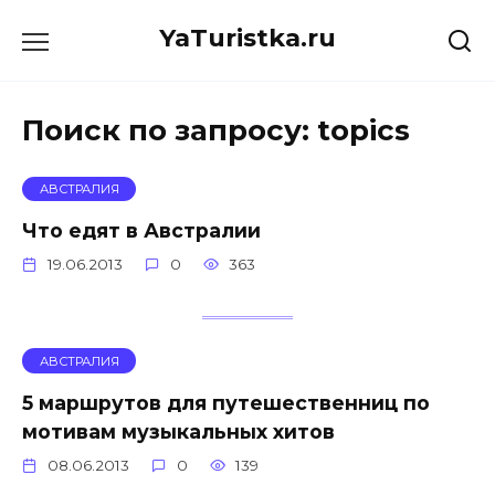
Перейти
YaTuristka.ru
к
содержанию
Поиск по запросу:
topics
АВСТРАЛИЯ
Что едят в Австралии
19.06.2013
0
363
АВСТРАЛИЯ
5 маршрутов для путешественниц по
мотивам музыкальных хитов
08.06.2013
0
139