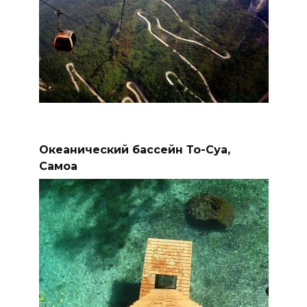
Океанический бассейн То-Суа,
Самоа