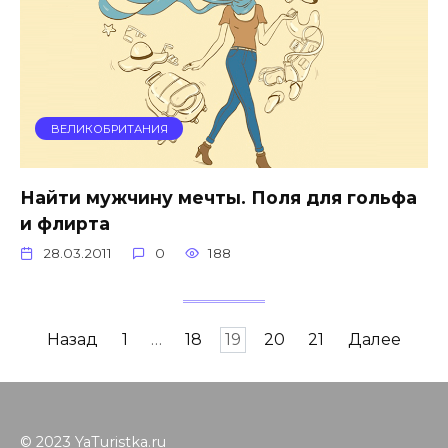
ВЕЛИКОБРИТАНИЯ
Найти мужчину мечты. Поля для гольфа
и флирта
28.03.2011
0
188
Навигация
Назад
1
…
18
19
20
21
Далее
по
записям
© 2023 YaTuristka.ru