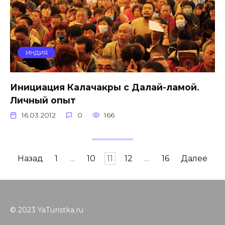
ИНДИЯ
Инициация Калачакры с Далай-ламой.
Личный опыт
16.03.2012
0
166
Навигация
Назад
1
…
10
11
12
…
16
Далее
по
записям
© 2023 YaTuristka.ru