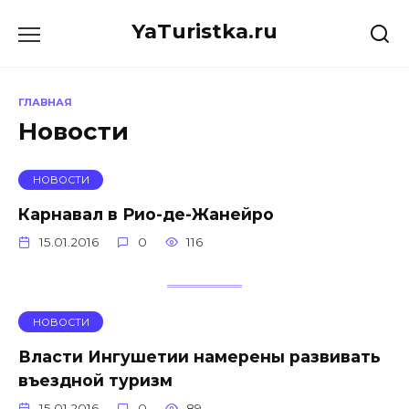
Перейти
YaTuristka.ru
к
содержанию
ГЛАВНАЯ
Новости
НОВОСТИ
Карнавал в Рио-де-Жанейро
15.01.2016
0
116
НОВОСТИ
Власти Ингушетии намерены развивать
въездной туризм
15.01.2016
0
89