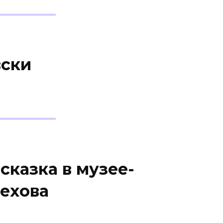
вски
сказка в музее-
Чехова