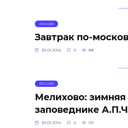
РОССИЯ
Завтрак по-моско
29.01.2014
0
88
РОССИЯ
Мелихово: зимняя 
заповеднике А.П.
29.01.2014
0
131