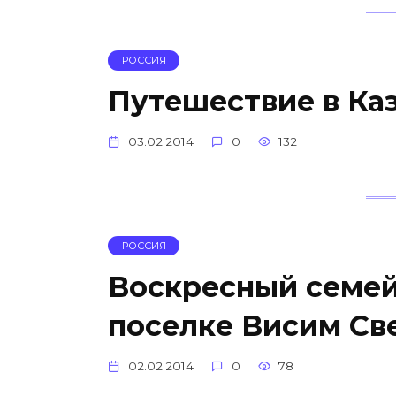
РОССИЯ
Путешествие в Ка
03.02.2014
0
132
РОССИЯ
Воскресный семей
поселке Висим Св
02.02.2014
0
78