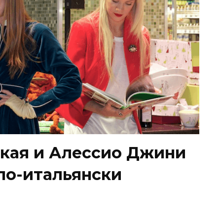
кая и Алессио Джини
по-итальянски