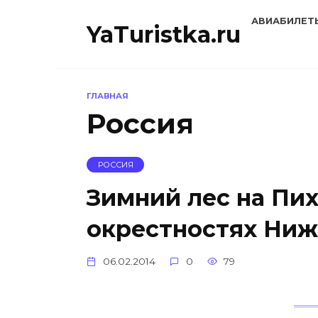
Перейти
АВИАБИЛЕТ
к
YaTuristka.ru
содержанию
ГЛАВНАЯ
Россия
РОССИЯ
Зимний лес на Пих
окрестностях Ниж
06.02.2014
0
79