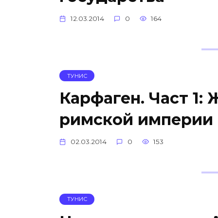
12.03.2014
0
164
ТУНИС
Карфаген. Част 1:
римской империи
02.03.2014
0
153
ТУНИС