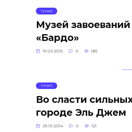
ТУНИС
Музей завоеваний
«Бардо»
19.03.2015
0
185
ТУНИС
Во сласти сильных
городе Эль Джем
29.10.2014
0
121