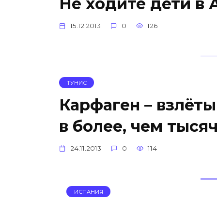
Не ходите дети в 
15.12.2013
0
126
ТУНИС
Карфаген – взлёты
в более, чем тысяч
24.11.2013
0
114
ИСПАНИЯ