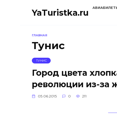
Перейти
АВИАБИЛЕТ
к
YaTuristka.ru
содержанию
ГЛАВНАЯ
Тунис
ТУНИС
Город цвета хлопк
революции из-за
05.06.2015
0
211