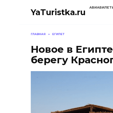
Перейти
АВИАБИЛЕТ
к
YaTuristka.ru
содержанию
ГЛАВНАЯ
»
ЕГИПЕТ
Новое в Египте
берегу Красно