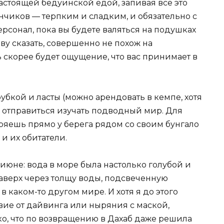
настоящей бедуинской едой, запивая все это
нчиков — терпким и сладким, и обязательно с
ерсонал, пока вы будете валяться на подушках
ову сказать, совершенно не похож на
 скорее будет ощущение, что вас принимает в
рубкой и ласты (можно арендовать в кемпе, хотя
и отправиться изучать подводный мир. Для
ыряешь прямо у берега рядом со своим бунгало
и их обитатели.
 июне: вода в море была настолько голубой и
наверх через толщу воды, подсвеченную
в каком-то другом мире. И хотя я до этого
вие от дайвинга или ныряния с маской,
ко, что по возвращению в Дахаб даже решила