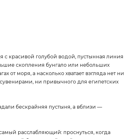
ря с красивой голубой водой, пустынная линия
большие скопления бунгало или небольших
ах от моря, а насколько хватает взгляда нет ни
с сувенирами, ни привычного для египетских
 вдали бескрайняя пустыня, а вблизи —
самый расслабляющий: проснуться, когда