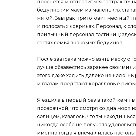
проснется и отправиться завтракать 
бедуинским чаем из маленьких стака
мятой. Завтрак приготовит местный п
и полосатых ковриках. Персонал, к сл
привычный персонал гостиниц: здесь
гостях семья знакомых бедуинов.
После завтрака можно взять маску с т
лучше обзавестись заранее своими) 
этого даже ходить далеко не надо: н
и глазам предстают коралловые рифы 
Я ездила в первый раз в такой кемп в
прозрачной, что смотря со дна моря 
солнцем, казалось, что ты находишься 
никогда особо не получала удовольст
именно тогда я впечатлилась настоль