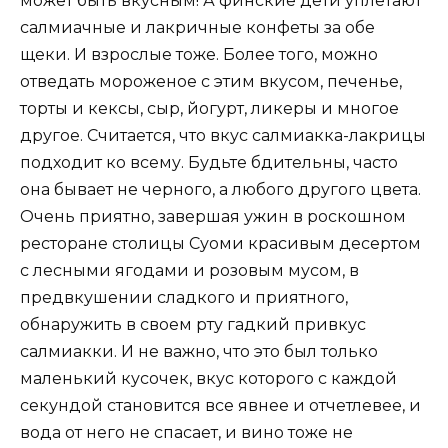
может быть вкусным! А финские дети уплетают
салмиачные и лакричные конфеты за обе
щеки. И взрослые тоже. Более того, можно
отведать мороженое с этим вкусом, печенье,
торты и кексы, сыр, йогурт, ликеры и многое
другое. Считается, что вкус салмиакка-лакрицы
подходит ко всему. Будьте бдительны, часто
она бывает не черного, а любого другого цвета.
Очень приятно, завершая ужин в роскошном
ресторане столицы Суоми красивым десертом
с лесными ягодами и розовым мусом, в
предвкушении сладкого и приятного,
обнаружить в своем рту гадкий привкус
салмиакки. И не важно, что это был только
маленький кусочек, вкус которого с каждой
секундой становится все явнее и отчетлевее, и
вода от него не спасает, и вино тоже не