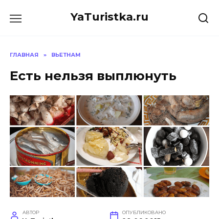
Перейти
YaTuristka.ru
к
содержанию
ГЛАВНАЯ
»
ВЬЕТНАМ
Есть нельзя выплюнуть
АВТОР
ОПУБЛИКОВАНО