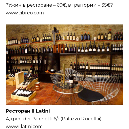
?Ужин в ресторане – 60€, в траттории – 35€?
www.cibreo.com
Ресторан Il Latini
Адрес: dei Palchetti 6/r (Palazzo Rucellai)
www.illatini.com