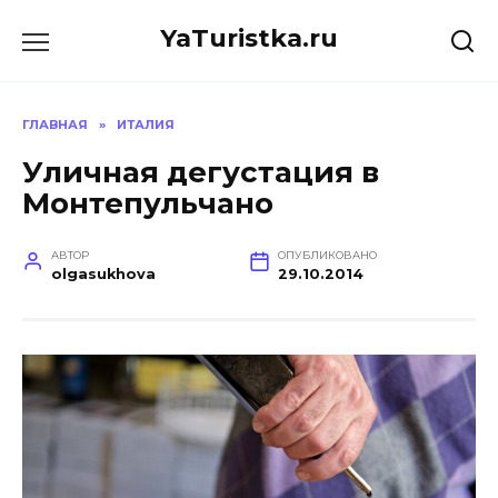
Перейти
YaTuristka.ru
к
содержанию
ГЛАВНАЯ
»
ИТАЛИЯ
Уличная дегустация в
Монтепульчано
АВТОР
ОПУБЛИКОВАНО
olgasukhova
29.10.2014