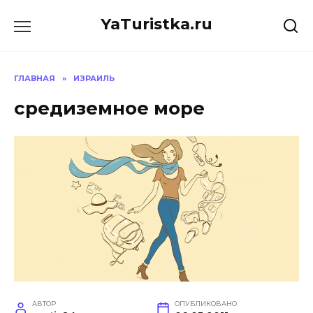
Перейти
YaTuristka.ru
к
содержанию
ГЛАВНАЯ
»
ИЗРАИЛЬ
средиземное море
АВТОР
ОПУБЛИКОВАНО