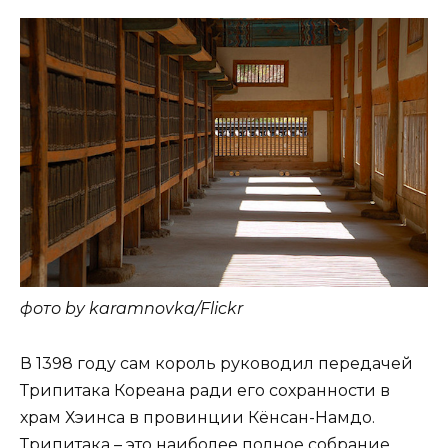
фото by karamnovka/Flickr
В 1398 году сам король руководил передачей
Трипитака Кореана ради его сохранности в
храм Хэинса в провинции Кёнсан-Намдо.
Трипитака – это наиболее полное собрание