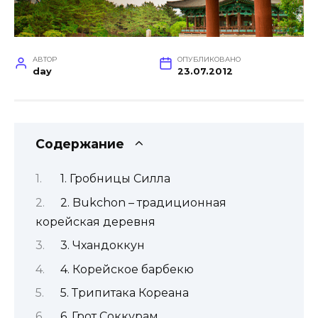
АВТОР
ОПУБЛИКОВАНО
day
23.07.2012
Содержание
1. Гробницы Силла
2. Bukchon – традиционная
корейская деревня
3. Чхандоккун
4. Корейское барбекю
5. Трипитака Кореана
6. Грот Соккурам