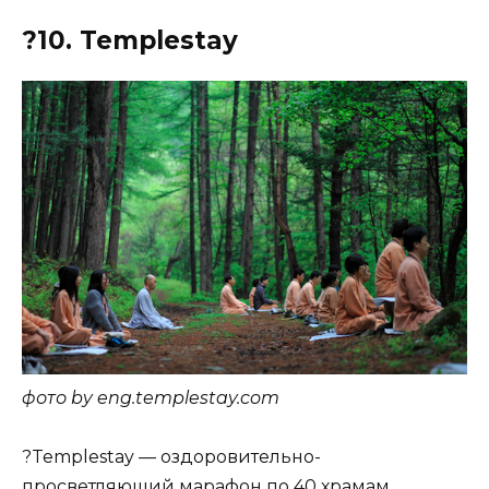
?10. Templestay
фото by eng.templestay.com
?Templestay — оздоровительно-
просветляющий марафон по 40 храмам