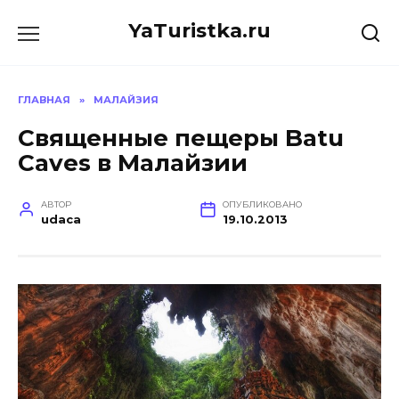
Перейти
YaTuristka.ru
к
содержанию
ГЛАВНАЯ
»
МАЛАЙЗИЯ
Священные пещеры Batu
Caves в Малайзии
АВТОР
ОПУБЛИКОВАНО
udaca
19.10.2013