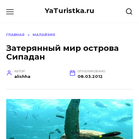
Перейти
YaTuristka.ru
к
содержанию
ГЛАВНАЯ
»
МАЛАЙЗИЯ
Затерянный мир острова
Сипадан
АВТОР
ОПУБЛИКОВАНО
alishha
08.03.2012