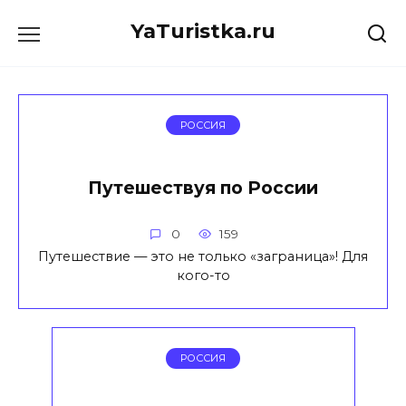
Перейти
YaTuristka.ru
к
содержанию
РОССИЯ
Путешествуя по России
0
159
Путешествие — это не только «заграница»! Для
кого-то
РОССИЯ