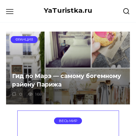
Перейти
YaTuristka.ru
к
содержанию
ФРАНЦИЯ
Гид по Марэ — самому богемному
району Парижа
0
168
ВЕСЬ МИР