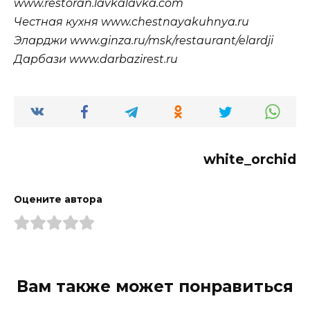
www.restoran.lavkalavka.com
Честная кухня www.chestnayakuhnya.ru
Эларджи www.ginza.ru/msk/restaurant/elardji
Дарбази www.darbazirest.ru
white_orchid
Оцените автора
Вам также может понравиться