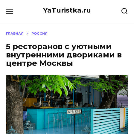
Перейти
YaTuristka.ru
к
содержанию
ГЛАВНАЯ
»
РОССИЯ
5 ресторанов с уютными
внутренними двориками в
центре Москвы