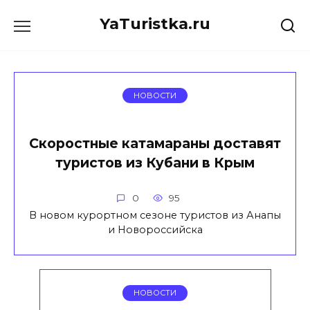
Перейти
YaTuristka.ru
к
содержанию
НОВОСТИ
Скоростные катамараны доставят
туристов из Кубани в Крым
0
95
В новом курортном сезоне туристов из Анапы
и Новороссийска
НОВОСТИ