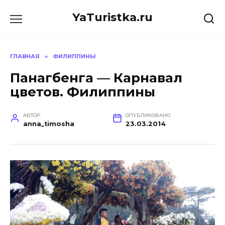
Перейти
YaTuristka.ru
к
содержанию
ГЛАВНАЯ
»
ФИЛИППИНЫ
Панагбенга — Карнавал
цветов. Филиппины
АВТОР
ОПУБЛИКОВАНО
anna_timosha
23.03.2014