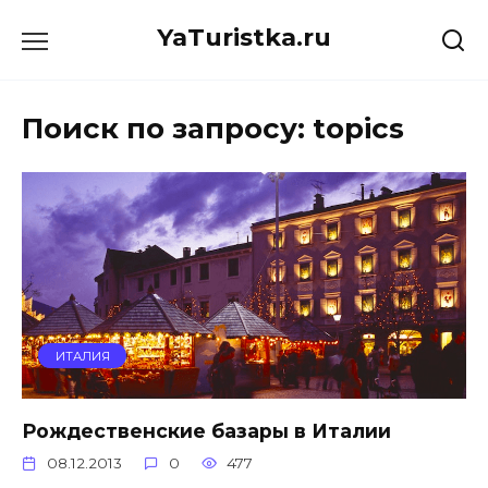
Перейти
YaTuristka.ru
к
содержанию
Поиск по запросу:
topics
ИТАЛИЯ
Рождественские базары в Италии
08.12.2013
0
477