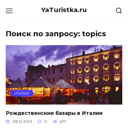
Перейти
YaTuristka.ru
к
содержанию
Поиск по запросу:
topics
ИТАЛИЯ
Рождественские базары в Италии
08.12.2013
0
477