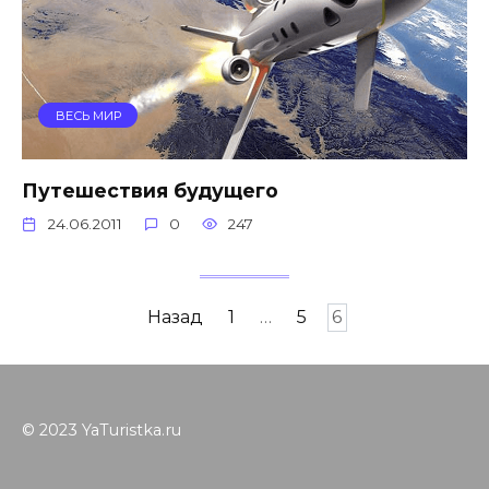
ВЕСЬ МИР
Путешествия будущего
24.06.2011
0
247
Навигация
Назад
1
…
5
6
по
записям
© 2023 YaTuristka.ru