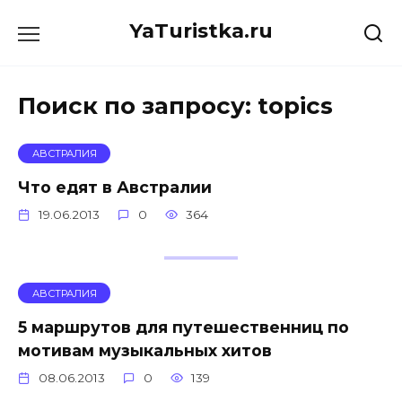
Перейти
YaTuristka.ru
к
содержанию
Поиск по запросу:
topics
АВСТРАЛИЯ
Что едят в Австралии
19.06.2013
0
364
АВСТРАЛИЯ
5 маршрутов для путешественниц по
мотивам музыкальных хитов
08.06.2013
0
139