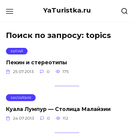
Перейти
YaTuristka.ru
к
содержанию
Поиск по запросу:
topics
КИТАЙ
Пекин и стереотипы
25.07.2013
0
175
МАЛАЙЗИЯ
Куала Лумпур — Столица Малайзии
24.07.2013
0
112