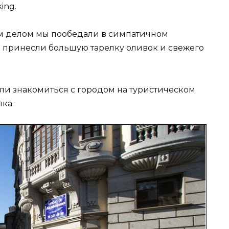
ing.
м делом мы пообедали в симпатичном
м принесли большую тарелку оливок и свежего
или знакомиться с городом на туристическом
ка.