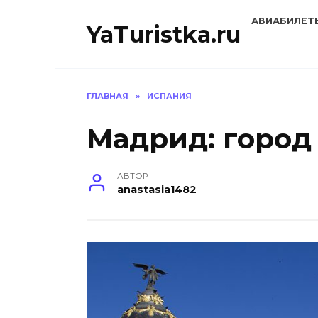
Перейти
АВИАБИЛЕТ
к
YaTuristka.ru
содержанию
ГЛАВНАЯ
»
ИСПАНИЯ
Мадрид: город
АВТОР
anastasia1482