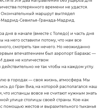
естить эти два направления без ущерба для
чества потерянного времени не удастся.
. Окончательный маршрут выглядел
-Мадрид-Севилья-Гранада-Мадрид.
а дня в начале (вместе с Толедо) и часть дня
ы на него оставили потому, что нам все
нного, смотреть там нечего. Но неожиданно
ервым впечатлением был аэропорт Барахас —
 И даже не количеством
 действительно не так чтобы на каждом углу.
блю в городах — своя жизнь, атмосфера. Мы
ись до Гран Виа, на которой располагался наш
и, что испанцы вовсе не считают нужным знать
вной улице столицы своей страны. Кое-как
с помощью жестов и выразительного тыканья