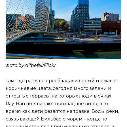
фото by alfpefel/Flickr
Там, где раньше преобладали серый и ржаво-
коричневые цвета, сегодня много зелени и
открытые террасы, на которых люди в очках
Ray-Ban потягивают прохладное вино, в то
время как дети резвятся на травке. Воды реки,
связывающей Бильбао с морем – когда-то
вонючий сток для промышленных отходов, а