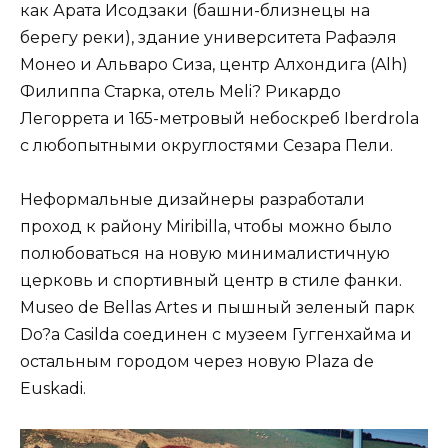
как Арата Исодзаки (башни-близнецы на
берегу реки), здание университета Рафаэля
Монео и Альваро Сиза, центр Алхондига (Alh)
Филиппа Старка, отель Meli? Рикардо
Легоррета и 165-метровый небоскреб Iberdrola
с любопытными округлостями Сезара Пели.
Неформальные дизайнеры разработали
проход к району Miribilla, чтобы можно было
полюбоваться на новую минималистичную
церковь и спортивный центр в стиле фанки.
Museo de Bellas Artes и пышный зеленый парк
Do?a Casilda соединен с музеем Гуггенхайма и
остальным городом через новую Plaza de
Euskadi.