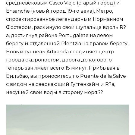
средневековым Casco Viejo (старый город) и
Ensanche (новый город 19-го века). Метро,
спроектированное легендарным Норманном
Фостером, раскинуло свои щупальца вдоль R?
a, достигнув района Portugalete на левом
берегу и отдаленной Plentzia на правом берегу.
Новый туннель Artxanda соединяет центр
города с аэропортом, дорога до которого
теперь занимает всего 15 минут. Прибывая в
Бильбао, вы проноситесь по Puente de la Salve
с видом на сверкающий Гуггенхайм и R?a,
несущей свои воды в сторону моря.??