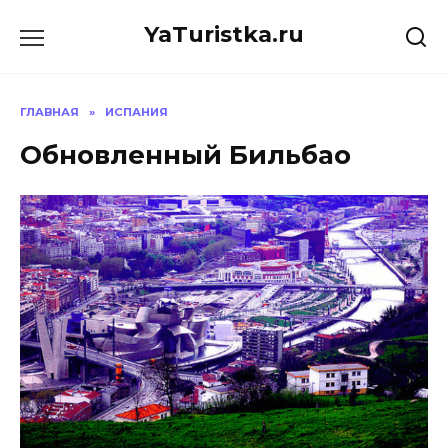
Перейти
YaTuristka.ru
к
содержанию
ГЛАВНАЯ
»
ИСПАНИЯ
Обновленный Бильбао