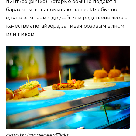
пинтксо (pintxo), которые обычно подают в
барах, чем-то напоминают тапас. Их обычно
едят в компании друзей или родственников в
качестве апетайзера, запивая розовым вином
или пивом.
фото by imageneer/Flickr