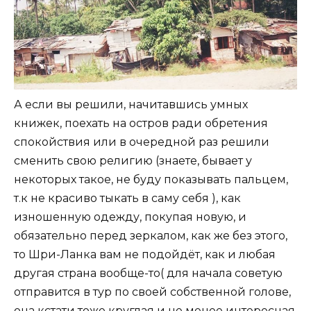
А если вы решили, начитавшись умных
книжек, поехать на остров ради обретения
спокойствия или в очередной раз решили
сменить свою религию (знаете, бывает у
некоторых такое, не буду показывать пальцем,
т.к не красиво тыкать в саму себя ), как
изношенную одежду, покупая новую, и
обязательно перед зеркалом, как же без этого,
то Шри-Ланка вам не подойдёт, как и любая
другая страна вообще-то( для начала советую
отправится в тур по своей собственной голове,
она кстати тоже круглая и не менее интересная,