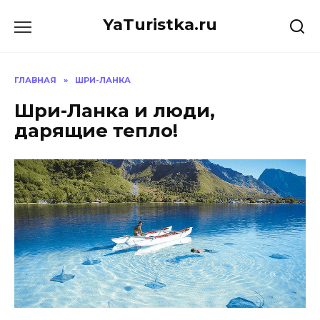
Перейти
YaTuristka.ru
к
содержанию
ГЛАВНАЯ
»
ШРИ-ЛАНКА
Шри-Ланка и люди,
дарящие тепло!