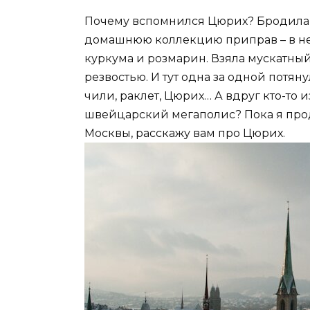
Почему вспомнился Цюрих? Бродила 
домашнюю коллекцию приправ – в ней
куркума и розмарин. Взяла мускатный
резвостью. И тут одна за одной потя
чили, раклет, Цюрих… А вдруг кто-то 
швейцарский мегаполис? Пока я про
Москвы, расскажу вам про Цюрих.