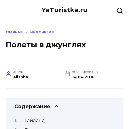
Перейти
YaTuristka.ru
к
содержанию
ГЛАВНАЯ
»
ИНДОНЕЗИЯ
Полеты в джунглях
АВТОР
ОПУБЛИКОВАНО
alishha
14.04.2016
Содержание
Таиланд