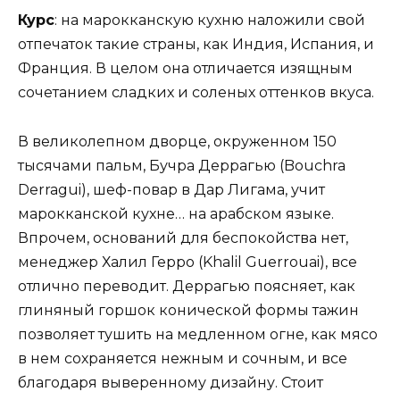
Курс
: на марокканскую кухню наложили свой
отпечаток такие страны, как Индия, Испания, и
Франция. В целом она отличается изящным
сочетанием сладких и соленых оттенков вкуса.
В великолепном дворце, окруженном 150
тысячами пальм, Бучра Деррагью (Bouchra
Derragui), шеф-повар в Дар Лигама, учит
марокканской кухне… на арабском языке.
Впрочем, оснований для беспокойства нет,
менеджер Халил Герро (Khalil Guerrouai), все
отлично переводит. Деррагью поясняет, как
глиняный горшок конической формы тажин
позволяет тушить на медленном огне, как мясо
в нем сохраняется нежным и сочным, и все
благодаря выверенному дизайну. Стоит