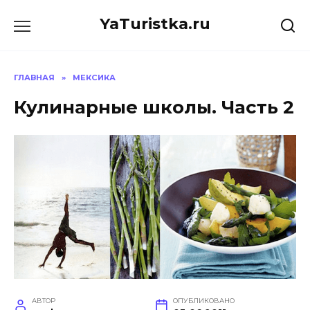
Перейти
YaTuristka.ru
к
содержанию
ГЛАВНАЯ
»
МЕКСИКА
Кулинарные школы. Часть 2
АВТОР
ОПУБЛИКОВАНО