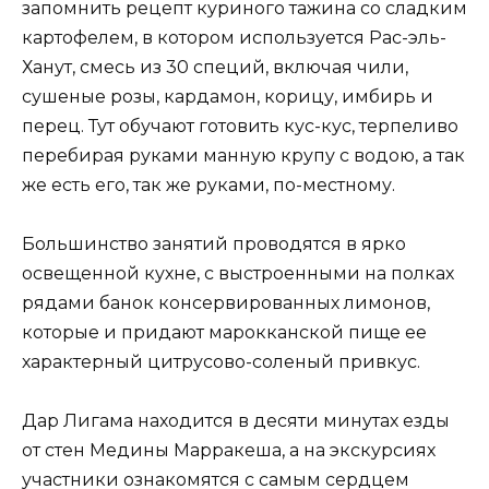
запомнить рецепт куриного тажина со сладким
картофелем, в котором используется Рас-эль-
Ханут, смесь из 30 специй, включая чили,
сушеные розы, кардамон, корицу, имбирь и
перец. Тут обучают готовить кус-кус, терпеливо
перебирая руками манную крупу с водою, а так
же есть его, так же руками, по-местному.
Большинство занятий проводятся в ярко
освещенной кухне, с выстроенными на полках
рядами банок консервированных лимонов,
которые и придают марокканской пище ее
характерный цитрусово-соленый привкус.
Дар Лигама находится в десяти минутах езды
от стен Медины Марракеша, а на экскурсиях
участники ознакомятся с самым сердцем