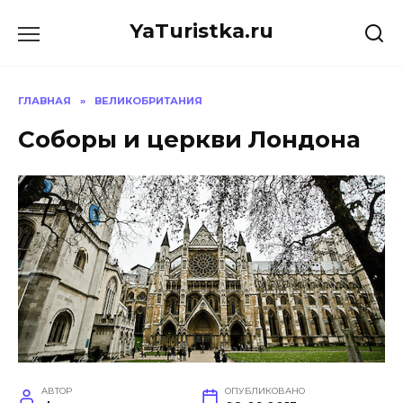
Перейти
YaTuristka.ru
к
содержанию
ГЛАВНАЯ
»
ВЕЛИКОБРИТАНИЯ
Соборы и церкви Лондона
АВТОР
ОПУБЛИКОВАНО