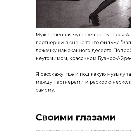
Мужественная чувственность героя А
партнёрши в сцене танго фильма “З
ложечку изысканного десерта. Попроб
неутомимом, красочном Буэнос-Айрес
Я расскажу, где и под какую музыку т
между партнёрами и раскрою несколь
самому.
Своими глазами