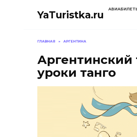
Перейти
АВИАБИЛЕТ
к
YaTuristka.ru
содержанию
ГЛАВНАЯ
»
АРГЕНТИНА
Аргентинский 
уроки танго