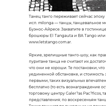
Танец танго переживает сейчас эпоху 
исп. milonga — танцы, танцевальное 
Буэнос-Айресе. Захватите в гостиниц
брошюры El Tangauta и BA Tango или
www.letstango.com.ar.
Яркие, зрелищные танго-шоу, как пра
пуритане танца не считают их достато
что они не хороши. Те постановки, чт
уединенной обстановке, и стоимость з
первыми, таких визуальных впечатле
бесплатно (то есть вознаграждение о
торговому центру Galer?as Pac?ficos
представления; по воскресеньям танц