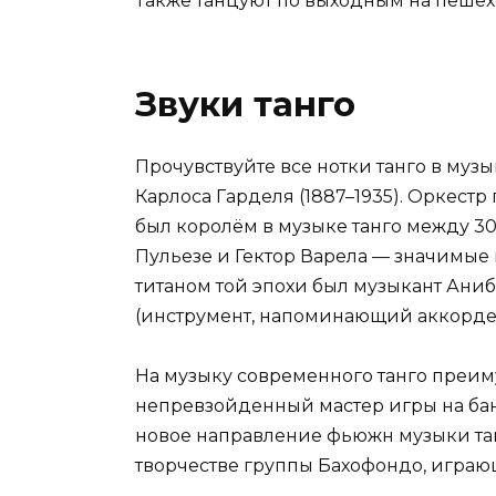
Также танцуют по выходным на пешехо
Звуки танго
Прочувствуйте все нотки танго в муз
Карлоса Гарделя (1887–1935). Оркест
был королём в музыке танго между 30
Пульезе и Гектор Варела — значимые
титаном той эпохи был музыкант Ани
(инструмент, напоминающий аккорде
На музыку современного танго преи
непревзойденный мастер игры на бан
новое направление фьюжн музыки танг
творчестве группы Бахофондо, играющ