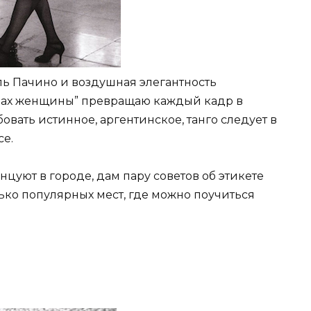
ль Пачино и воздушная элегантность
апах женщины” превращаю каждый кадр в
овать истинное, аргентинское, танго следует в
е.
анцуют в городе, дам пару советов об этикете
ко популярных мест, где можно поучиться