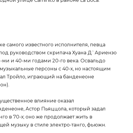
дной улице Caminito в районе La Boca.
ыке самого известного исполнителя, певца
р под руководством скрипача Хуана Д`Ариензо
-ми и 40-ми годами 20-го века. Освальдо
 музыкальные персоны с 40-х, но настоящим
бал Тройло, играющий на банденеоне
он).
мущественное влияние оказал
денеоне, Астор Пьяццола, который задал
о в 70-х; оно же продолжает жить в
ей музыку в стиле электро-танго, фьюжн.