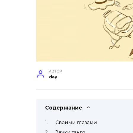
АВТОР
day
Содержание
Своими глазами
Звуки танго