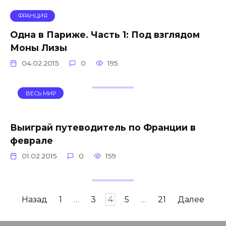
ФРАНЦИЯ
Одна в Париже. Часть 1: Под взглядом
Моны Лизы
04.02.2015
0
195
ВЕСЬ МИР
Выиграй путеводитель по Франции в
феврале
01.02.2015
0
159
Навигация
Назад
1
…
3
4
5
…
21
Далее
по
записям