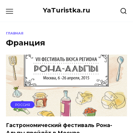
Перейти
YaTuristka.ru
к
содержанию
ГЛАВНАЯ
Франция
РОССИЯ
Гастрономический фестиваль Рона-
Альпы пройдёт в Москве