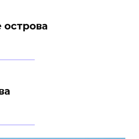
е острова
ва