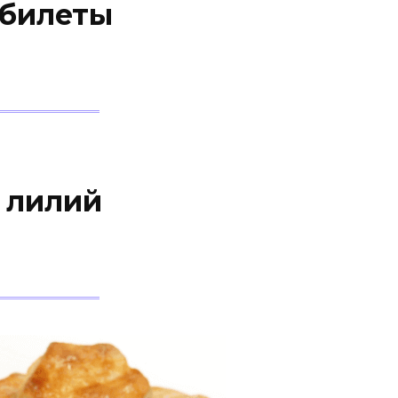
абилеты
 лилий