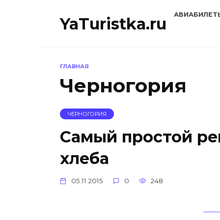
Перейти
АВИАБИЛЕТ
к
YaTuristka.ru
содержанию
ГЛАВНАЯ
Черногория
ЧЕРНОГОРИЯ
Самый простой ре
хлеба
05.11.2015
0
248