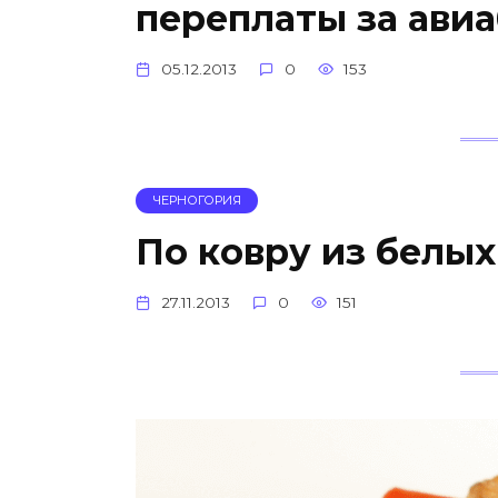
переплаты за ави
05.12.2013
0
153
ЧЕРНОГОРИЯ
По ковру из белых
27.11.2013
0
151