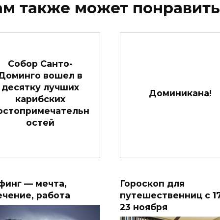
ам также может понравить
Собор Санто-
Доминго вошел в
десятку лучших
Доминикана!
карибских
остопримечательн
остей
финг — мечта,
Гороскоп для
ечение, работа
путешественниц с 1
23 ноября