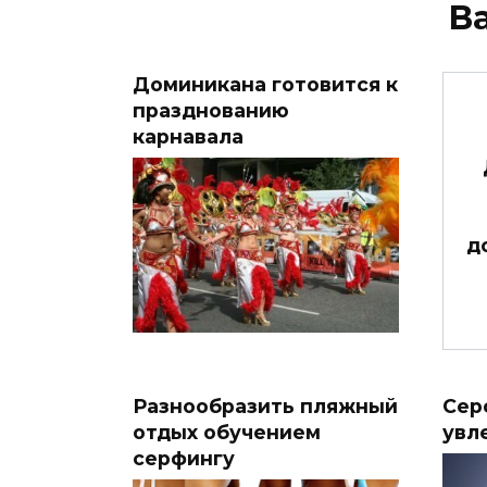
В
Доминикана готовится к
празднованию
карнавала
д
Разнообразить пляжный
Сер
отдых обучением
увл
серфингу