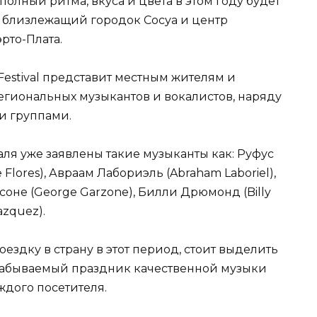
олный ритма, вкуса и цвета в этом году будет
, близлежащий городок Сосуа и центр
рто-Плата.
Festival представит местным жителям и
гиональных музыкантов и вокалистов, наряду
и группами.
аля уже заявлены такие музыканты как: Руфус
 Flores), Авраам Лабориэль (Abraham Laboriel),
соне (George Garzone), Билли Дрюмонд (Billy
zquez).
оездку в страну в этот период, стоит выделить
забываемый праздник качественной музыки
ждого посетителя.