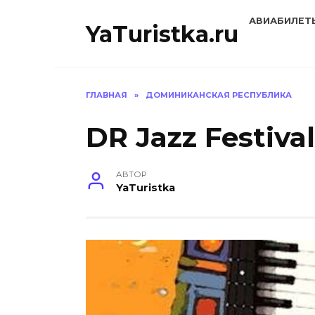
Перейти
АВИАБИЛЕТ
к
YaTuristka.ru
содержанию
ГЛАВНАЯ
»
ДОМИНИКАНСКАЯ РЕСПУБЛИКА
DR Jazz Festiv
АВТОР
YaTuristka