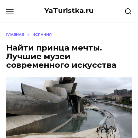
Перейти
YaTuristka.ru
к
содержанию
ГЛАВНАЯ
»
ИСПАНИЯ
Найти принца мечты.
Лучшие музеи
современного искусства