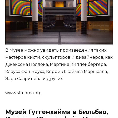
В Музее можно увидеть произведения таких
мастеров кисти, скульпторов и дизайнеров, как
Джексона Поллока, Мартина Киппенбергера,
Клауса фон Бруха, Керри Джеймса Маршалла,
Ээро Сааринена и других.
www.sfmoma.org
Музей Гуггенхайма в Бильбао,