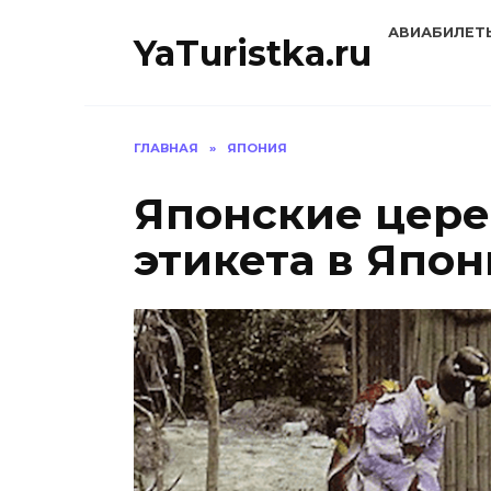
Перейти
АВИАБИЛЕТ
к
YaTuristka.ru
содержанию
ГЛАВНАЯ
»
ЯПОНИЯ
Японские цере
этикета в Япо