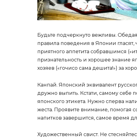
Будьте подчеркнуто вежливы. Обедая 
правила поведения в Японии гласят,
приятного аппетита собравшимся («ита
признательность и хорошее знание яп
хозяев («гочисо сама дешита!») за хо
Канпай. Японский эквивалент русског
дружно выпить. Кстати, самому себе 
японского этикета. Нужно сперва нал
жеста. Проявите внимание, помогая со
напитков завершится, самое время дл
Художественный свист. Не стесняйтес