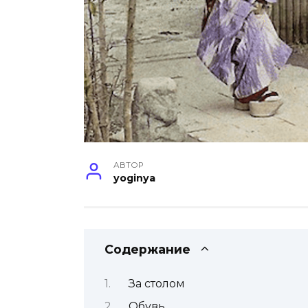
АВТОР
yoginya
Содержание
За столом
Обувь