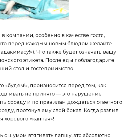
в компании, особенно в качестве гостя,
 что перед каждым новым блюдом желайте
дакимасу!»). Что также будет означать вашу
онского этикета. После еды поблагодарите
роший стол и гостеприимство.
о «будем!», произносится перед тем, как
подливать не принято — это нарушение
ить соседу и по правилам дождаться ответного
седу, протянув ему свой бокал. Когда разлив
я хорового «канпая»!
ь с шумом втягивать лапшу, это абсолютно