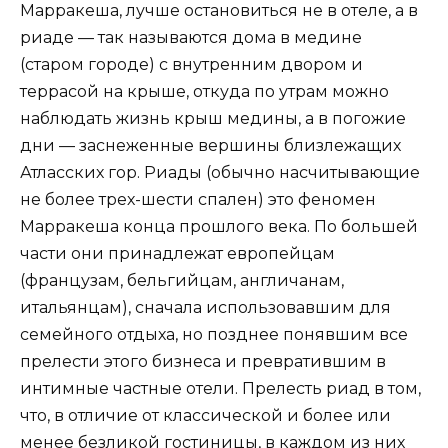
Марракеша, лучше остановиться не в отеле, а в
риаде — так называются дома в медине
(старом городе) с внутренним двором и
террасой на крыше, откуда по утрам можно
наблюдать жизнь крыш медины, а в погожие
дни — заснеженные вершины близлежащих
Атласских гор. Риады (обычно насчитывающие
не более трех-шести спален) это феномен
Марракеша конца прошлого века. По большей
части они принадлежат европейцам
(французам, бельгийцам, англичанам,
итальянцам), сначала использовавшим для
семейного отдыха, но позднее понявшим все
прелести этого бизнеса и превратившим в
интимные частные отели. Прелесть риад в том,
что, в отличие от классической и более или
менее безликой гостиницы, в каждом из них