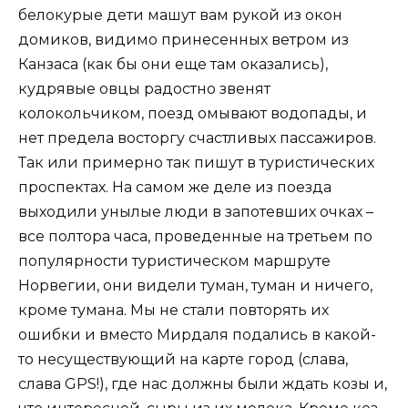
белокурые дети машут вам рукой из окон
домиков, видимо принесенных ветром из
Канзаса (как бы они еще там оказались),
кудрявые овцы радостно звенят
колокольчиком, поезд омывают водопады, и
нет предела восторгу счастливых пассажиров.
Так или примерно так пишут в туристических
проспектах. На самом же деле из поезда
выходили унылые люди в запотевших очках –
все полтора часа, проведенные на третьем по
популярности туристическом маршруте
Норвегии, они видели туман, туман и ничего,
кроме тумана. Мы не стали повторять их
ошибки и вместо Мирдаля подались в какой-
то несуществующий на карте город (слава,
слава GPS!), где нас должны были ждать козы и,