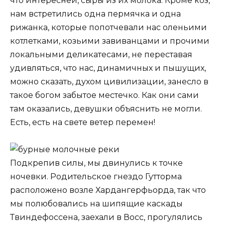
что интересней, сыры из их молока. Кроме коз,
нам встретились одна пермячка и одна
рижанка, которые попотчевали нас оленьими
котлетками, козьими завиванцами и прочими
локальными деликатесами, не переставая
удивляться, что нас, динамичных и пышущих,
можно сказать, духом цивилизации, занесло в
такое богом забытое местечко. Как они сами
там оказались, девушки объяснить не могли.
Есть, есть на свете ветер перемен!
Подкрепив силы, мы двинулись к точке
ночевки. Родительское гнездо Гутторма
расположено возле Хардангерфьорда, так что
мы полюбовались на шипящие каскады
Твиндефоссена, заехали в Восс, прогулялись