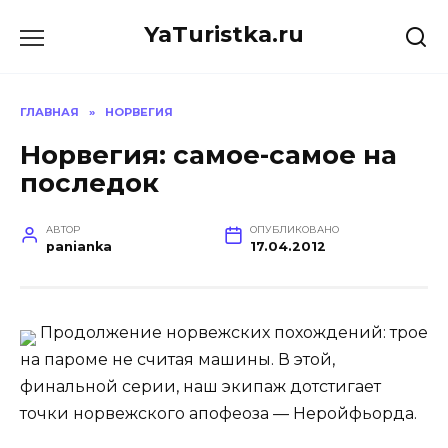
Перейти
YaTuristka.ru
к
содержанию
ГЛАВНАЯ
»
НОРВЕГИЯ
Норвегия: самое-самое на
последок
АВТОР
ОПУБЛИКОВАНО
panianka
17.04.2012
Продолжение норвежских похождений: трое
на пароме не считая машины. В этой,
финальной серии, наш экипаж дотстигает
точки норвежского апофеоза — Неройфьорда.