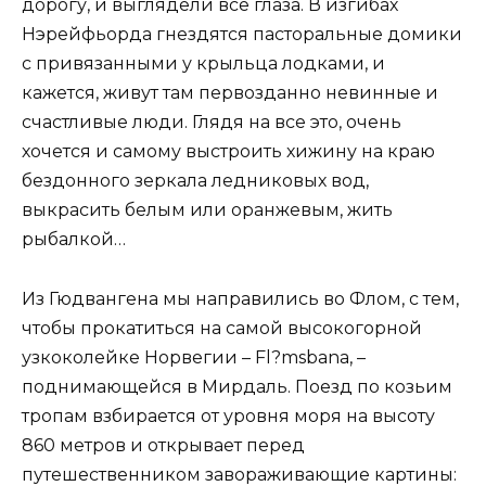
дорогу, и выглядели все глаза. В изгибах
Нэрейфьорда гнездятся пасторальные домики
с привязанными у крыльца лодками, и
кажется, живут там первозданно невинные и
счастливые люди. Глядя на все это, очень
хочется и самому выстроить хижину на краю
бездонного зеркала ледниковых вод,
выкрасить белым или оранжевым, жить
рыбалкой…
Из Гюдвангена мы направились во Флом, с тем,
чтобы прокатиться на самой высокогорной
узкоколейке Норвегии – Fl?msbana, –
поднимающейся в Мирдаль. Поезд по козьим
тропам взбирается от уровня моря на высоту
860 метров и открывает перед
путешественником завораживающие картины: