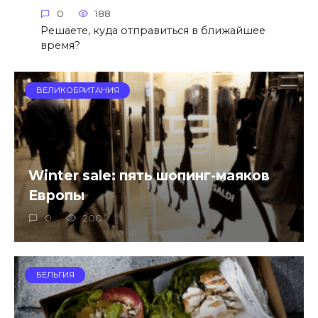
0
188
Решаете, куда отправиться в ближайшее
время?
ВЕЛИКОБРИТАНИЯ
Winter sale: пять шопинг-маяков
Европы
0
200
БЕЛЬГИЯ