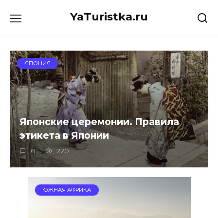
Перейти
YaTuristka.ru
к
содержанию
ЯПОНИЯ
Японские церемонии. Правила
этикета в Японии
0
220
ЮЖНАЯ АФРИКА